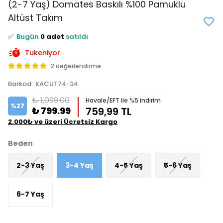
👀
Şu an
5 kişi
inceliyor!
(2-7 Yaş) Domates Baskılı %100 Pamuklu
⭐️
Bu ürünü
0 kişi
favoriledi!
Altüst Takım
🛒
0 kişi
sepetine ekledi!
✅
Bugün
0 adet
satıldı
Tükeniyor
2 değerlendirme
Barkod
:
KACUT74-34
₺ 1,099.00
Havale/EFT ile %5 indirim
%
27
₺ 799.99
759,99 TL
2.000₺ ve üzeri Ücretsiz Kargo
Beden
2-3 Yaş
3-4 Yaş
4-5 Yaş
5-6 Yaş
6-7 Yaş