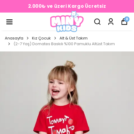
2.000₺ ve üzeri Kargo Ücretsiz
0
Anasayfa
Kız Çocuk
Alt & Üst Takım
(2-7 Yaş) Domates Baskılı %100 Pamuklu Altüst Takım