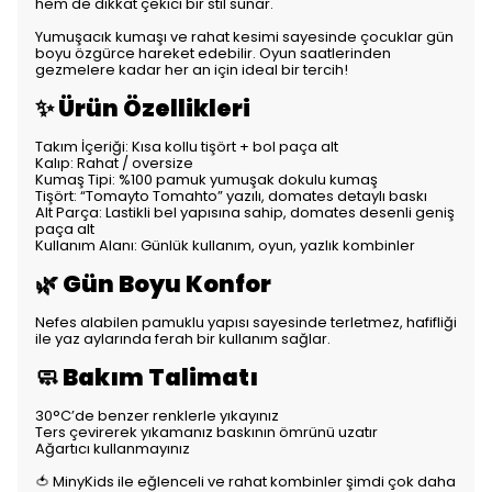
hem de dikkat çekici bir stil sunar.
Yumuşacık kumaşı ve rahat kesimi sayesinde çocuklar gün
boyu özgürce hareket edebilir. Oyun saatlerinden
gezmelere kadar her an için ideal bir tercih!
✨ Ürün Özellikleri
Takım İçeriği: Kısa kollu tişört + bol paça alt
Kalıp: Rahat / oversize
Kumaş Tipi: %100 pamuk yumuşak dokulu kumaş
Tişört: “Tomayto Tomahto” yazılı, domates detaylı baskı
Alt Parça: Lastikli bel yapısına sahip, domates desenli geniş
paça alt
Kullanım Alanı: Günlük kullanım, oyun, yazlık kombinler
🌿 Gün Boyu Konfor
Nefes alabilen pamuklu yapısı sayesinde terletmez, hafifliği
ile yaz aylarında ferah bir kullanım sağlar.
🧼 Bakım Talimatı
30°C’de benzer renklerle yıkayınız
Ters çevirerek yıkamanız baskının ömrünü uzatır
Ağartıcı kullanmayınız
🍅 MinyKids ile eğlenceli ve rahat kombinler şimdi çok daha