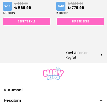
✅
Bugün
0 adet
satıldı
✅
Bugün
0 adet
satıldı
₺ 929.00
₺ 1,299.00
%
39
%
40
₺ 569.99
₺ 779.99
5 Beden
5 Beden
SEPETE EKLE
SEPETE EKLE
Yeni Gelenleri
Keşfet
Kurumsal
Hesabım