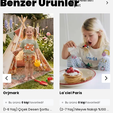
Benzer Ürünler
Yeni Gelenleri
Keşfet
Orjmark
La'ciel Paris
⭐️
Bu ürünü
0 kişi
favoriledi!
⭐️
Bu ürünü
0 kişi
favoriledi!
🛒
0 kişi
sepetine ekledi!
(1-6 Yaş) Çiçek Desen Şortlu %100 Pamuklu Altüst Takım
🛒
0 kişi
sepetine ekledi!
(2-7 Yaş) Meyve Nakışlı %100 Pamuklu Altüst Takım