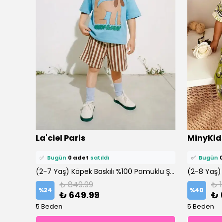
⭐️
Bu ürünü
0 kişi
favoriledi!
⭐️
Bu ürün
La'ciel Paris
MinyKid
🛒
0 kişi
sepetine ekledi!
🛒
0 kişi
se
✅
Bugün
0 adet
satıldı
✅
Bugün
(2-8 Yaş) Lacivert Bluey Baskılı Bisiklet Yaka %100 Pamuklu Şortlu Takım
(2-7 Yaş) Köpek Baskılı %100 Pamuklu Şortlu Altüst Takım
₺ 849.99
₺ 
%
24
%
40
₺ 649.99
₺ 
5 Beden
5 Beden