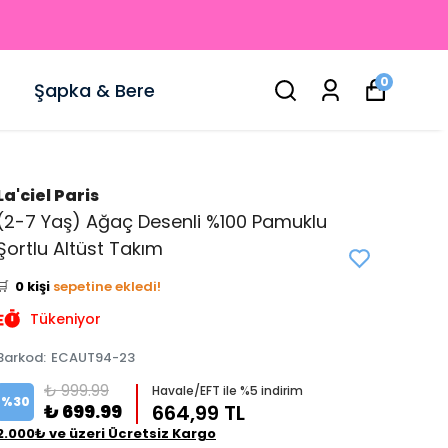
0
Şapka & Bere
La'ciel Paris
(2-7 Yaş) Ağaç Desenli %100 Pamuklu
👀
Şu an
5 kişi
inceliyor!
Şortlu Altüst Takım
⭐️
Bu ürünü
0 kişi
favoriledi!
🛒
0 kişi
sepetine ekledi!
✅
Bugün
0 adet
satıldı
Tükeniyor
Barkod
:
ECAUT94-23
₺ 999.99
Havale/EFT ile %5 indirim
%
30
₺ 699.99
664,99 TL
2.000₺ ve üzeri Ücretsiz Kargo