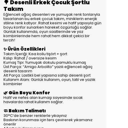
🌳 Desenli Erkek Çocuk Şortlu
Takım
Eğlenceli ağaç desenleri ve yumuşak renk tonlarıyla
tasarlanan bu erkek çocuk takım, miniklerin enerjik
stiline renk katıyor. Rahat kesimi ve hafif yapısıyla gün
boyu konfor sunarken hareket özgürlüğü sağlar.
Günlük kullanımda, oyun saatlerinde ve yaz
kombinlerinde hem rahat hem dikkat çekici bir
tercih!
✨ Ürün Özellikleri
Takım İçeriği: Kısa kollu tişört + şort
Kalıp: Rahat / oversize kesim
Kumaş Tipi: Yumuşak dokulu pamuklu kumaş
Üst Parça: “Amigo Arbolito” yazılı eğlenceli ağaç
desenli tasarım
Alt Parça: Lastikli bel yapısına sahip desenli şort
Kullanım Alanı: Günlük kullanım, oyun, tatil ve yazlık
kombinler
🌿 Gün Boyu Konfor
Hafif ve nefes alan kumaşı sayesinde sıcak
havalarda rahat kullanım sağlar.
🧼 Bakım Talimatı
30°C’de benzer renklerle yıkayınız
Baskının korunması için ters çevirerek yıkamanız
önerilir