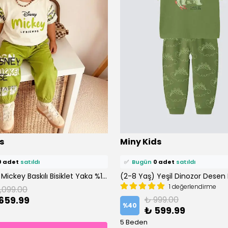
ü
0 kişi
favoriledi!
⭐️
Bu ürünü
0 kişi
favoriledi!
s
Miny Kids
petine ekledi!
🛒
0 kişi
sepetine ekledi!
0 adet
satıldı
✅
Bugün
0 adet
satıldı
(2-8 Yaş) Mickey Baskılı Bisiklet Yaka %100 Pamuklu Altüst Takım
1 değerlendirme
1,099.00
659.99
₺ 999.00
%
40
₺ 599.99
5 Beden