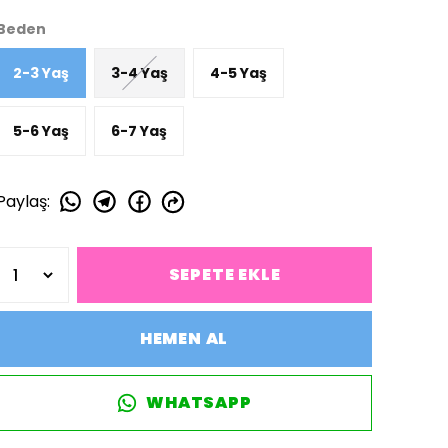
Beden
2-3 Yaş
3-4 Yaş
4-5 Yaş
5-6 Yaş
6-7 Yaş
Paylaş
:
SEPETE EKLE
HEMEN AL
WHATSAPP